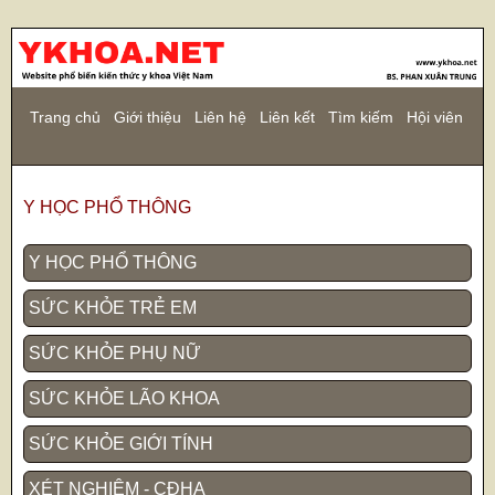
Trang chủ
Giới thiệu
Liên hệ
Liên kết
Tìm kiếm
Hội viên
Y HỌC PHỔ THÔNG
Y HỌC PHỔ THÔNG
SỨC KHỎE TRẺ EM
SỨC KHỎE PHỤ NỮ
SỨC KHỎE LÃO KHOA
SỨC KHỎE GIỚI TÍNH
XÉT NGHIỆM - CĐHA