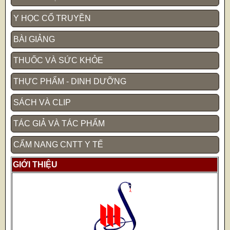
Y HỌC CỔ TRUYỀN
BÀI GIẢNG
THUỐC VÀ SỨC KHỎE
THỰC PHẨM - DINH DƯỠNG
SÁCH VÀ CLIP
TÁC GIẢ VÀ TÁC PHẨM
CẨM NANG CNTT Y TẾ
GIỚI THIỆU