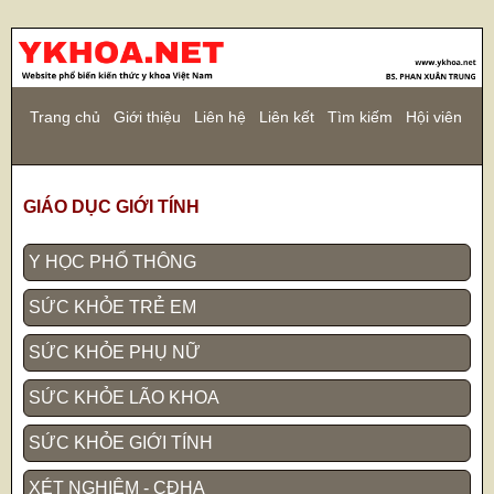
Trang chủ
Giới thiệu
Liên hệ
Liên kết
Tìm kiếm
Hội viên
GIÁO DỤC GIỚI TÍNH
Y HỌC PHỔ THÔNG
SỨC KHỎE TRẺ EM
SỨC KHỎE PHỤ NỮ
SỨC KHỎE LÃO KHOA
SỨC KHỎE GIỚI TÍNH
XÉT NGHIỆM - CĐHA