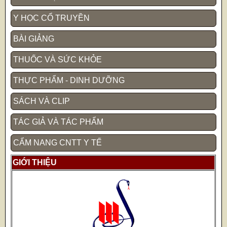
Y HỌC CỔ TRUYỀN
BÀI GIẢNG
THUỐC VÀ SỨC KHỎE
THỰC PHẨM - DINH DƯỠNG
SÁCH VÀ CLIP
TÁC GIẢ VÀ TÁC PHẨM
CẨM NANG CNTT Y TẾ
GIỚI THIỆU