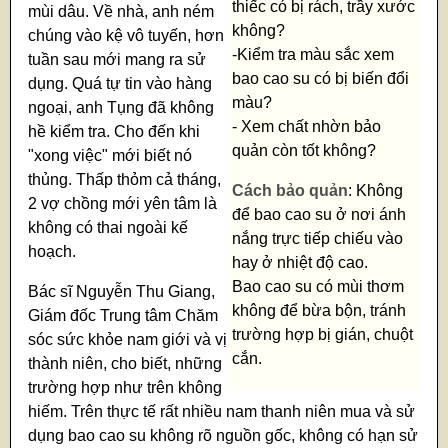
thiếc có bị rách, trầy xước
mùi dâu. Về nhà, anh ném
không?
chúng vào kệ vô tuyến, hơn
-Kiểm tra màu sắc xem
tuần sau mới mang ra sử
bao cao su có bị biến đổi
dụng. Quá tự tin vào hàng
màu?
ngoại, anh Tụng đã không
- Xem chất nhờn bảo
hề kiểm tra. Cho đến khi
quản còn tốt không?
"xong việc" mới biết nó
thủng. Thấp thỏm cả tháng,
Cách bảo quản
: Không
2 vợ chồng mới yên tâm là
để bao cao su ở nơi ánh
không có thai ngoài kế
nắng trực tiếp chiếu vào
hoạch.
hay ở nhiệt độ cao.
Bao cao su có mùi thơm
Bác sĩ Nguyễn Thu Giang,
không để bừa bộn, tránh
Giám đốc Trung tâm Chăm
trường hợp bị gián, chuột
sóc sức khỏe nam giới và vị
cắn.
thành niên, cho biết, những
trường hợp như trên không
hiếm. Trên thực tế rất nhiều nam thanh niên mua và sử
dụng bao cao su không rõ nguồn gốc, không có hạn sử