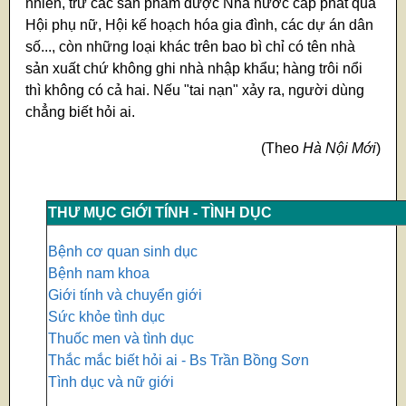
nhiên, trừ các sản phẩm được Nhà nước cấp phát qua
Hội phụ nữ, Hội kế hoạch hóa gia đình, các dự án dân
số..., còn những loại khác trên bao bì chỉ có tên nhà
sản xuất chứ không ghi nhà nhập khẩu; hàng trôi nổi
thì không có cả hai. Nếu "tai nạn" xảy ra, người dùng
chẳng biết hỏi ai.
(Theo
Hà Nội Mới
)
THƯ MỤC GIỚI TÍNH - TÌNH DỤC
Bệnh cơ quan sinh dục
Bệnh nam khoa
Giới tính và chuyển giới
Sức khỏe tình dục
Thuốc men và tình dục
Thắc mắc biết hỏi ai - Bs Trần Bồng Sơn
Tình dục và nữ giới