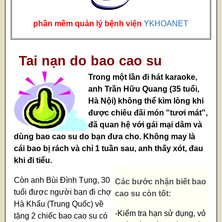
phần mềm quản lý bệnh viện
YKHOANET
Tai nạn do bao cao su
Trong một lần đi hát karaoke,
anh Trần Hữu Quang (35 tuổi,
Hà Nội) không thể kìm lòng khi
được chiêu đãi món "tươi mát",
đã quan hệ với gái mại dâm và
dùng bao cao su do bạn đưa cho. Không may là
cái bao bị rách và chỉ 1 tuần sau, anh thấy xót, đau
khi đi tiểu.
Còn anh Bùi Đình Tụng, 30
Các bước nhận biết bao
tuổi được người bạn đi chợ
cao su còn tốt:
Hà Khẩu (Trung Quốc) về
-Kiểm tra hạn sử dụng, vỏ
tặng 2 chiếc bao cao su có