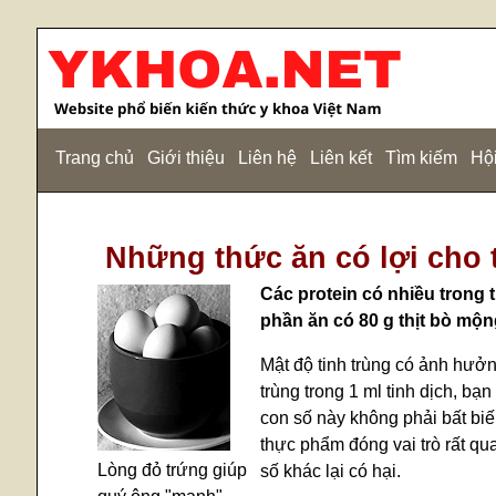
Trang chủ
Giới thiệu
Liên hệ
Liên kết
Tìm kiếm
Hội
Những thức ăn có lợi cho 
Các protein có nhiều trong t
phần ăn có 80 g thịt bò mộng
Mật độ tinh trùng có ảnh hưởn
trùng trong 1 ml tinh dịch, bạ
con số này không phải bất bi
thực phẩm đóng vai trò rất qu
Lòng đỏ trứng giúp
số khác lại có hại.