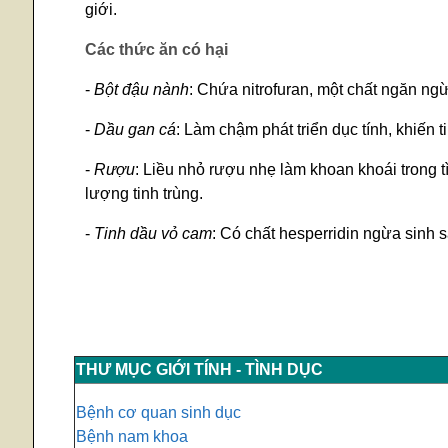
giới.
Các thức ăn có hại
-
Bột đậu nành
: Chứa nitrofuran, một chất ngăn ngừ
-
Dầu gan cá
: Làm chậm phát triển dục tính, khiến t
-
Rượu
: Liều nhỏ rượu nhẹ làm khoan khoái trong t
lượng tinh trùng.
-
Tinh dầu vỏ cam
: Có chất hesperridin ngừa sinh s
THƯ MỤC GIỚI TÍNH - TÌNH DỤC
Bệnh cơ quan sinh dục
Bệnh nam khoa