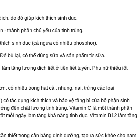
ịch, do đó giúp kích thích sinh dục.
n - thành phần chủ yếu của tinh trùng.
h thích sinh dục (cá ngựa có nhiều phosphor).
i. Để bù lại, có thể dùng sữa và sản phẩm từ sữa.
làm tăng lượng dịch tiết ở tiền liệt tuyến. Phụ nữ thiếu iốt
n, có nhiều trong hạt cải, nhung, nai, trứng các loại.
mỡ) có tác dụng kích thích và bảo vệ tầng bì của bộ phận sinh
hưởng đến chất lượng tinh trùng. Vitamin C là một thành phần
vắt mỗi ngày làm tăng khả năng tình dục. Vitamin B12 làm tăng
t cần thiết trong cân bằng dinh dưỡng, tạo ra sức khỏe cho nam