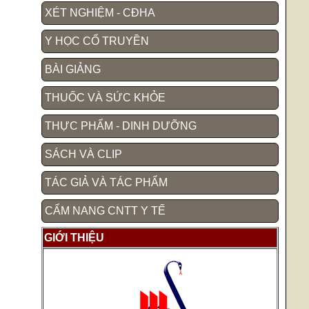
XÉT NGHIỆM - CĐHA
Y HỌC CỔ TRUYỀN
BÀI GIẢNG
THUỐC VÀ SỨC KHỎE
THỰC PHẨM - DINH DƯỠNG
SÁCH VÀ CLIP
TÁC GIẢ VÀ TÁC PHẨM
CẨM NANG CNTT Y TẾ
GIỚI THIỆU