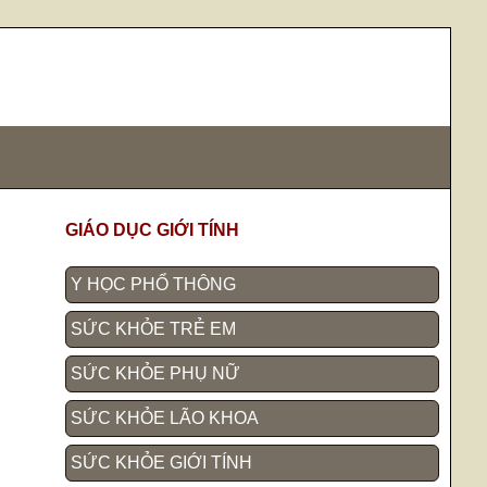
GIÁO DỤC GIỚI TÍNH
Y HỌC PHỔ THÔNG
SỨC KHỎE TRẺ EM
SỨC KHỎE PHỤ NỮ
SỨC KHỎE LÃO KHOA
SỨC KHỎE GIỚI TÍNH