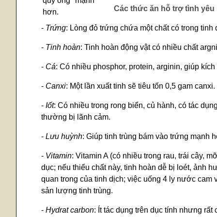
quý ông "mạnh"
Các thức ăn hỗ trợ tình yêu
hơn.
-
Trứng
: Lòng đỏ trứng chứa một chất có trong tinh d
-
Tinh hoàn
: Tinh hoàn động vật có nhiều chất argni
-
Cá
: Có nhiều phosphor, protein, arginin, giúp kíc
-
Canxi
: Một lần xuất tinh sẽ tiêu tốn 0,5 gam canx
-
Iốt
: Có nhiều trong rong biển, củ hành, có tác dụng 
thường bị lãnh cảm.
-
Lưu huỳnh
: Giúp tinh trùng bám vào trứng mạnh hơ
-
Vitamin
: Vitamin A (có nhiều trong rau, trái cây, 
dục; nếu thiếu chất này, tinh hoàn dễ bị loét, ảnh 
quan trong của tinh dịch; việc uống 4 ly nước cam 
sản lượng tinh trùng.
-
Hydrat carbon
: Ít tác dụng trên dục tính nhưng rấ