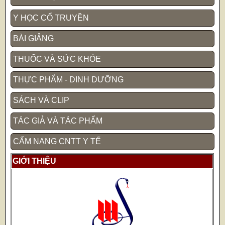
Y HỌC CỔ TRUYỀN
BÀI GIẢNG
THUỐC VÀ SỨC KHỎE
THỰC PHẨM - DINH DƯỠNG
SÁCH VÀ CLIP
TÁC GIẢ VÀ TÁC PHẨM
CẨM NANG CNTT Y TẾ
GIỚI THIỆU