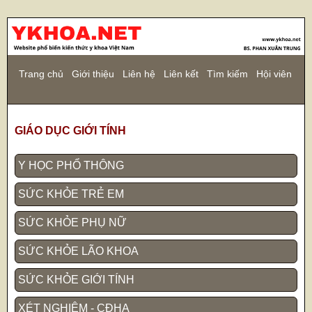
Trang chủ
Giới thiệu
Liên hệ
Liên kết
Tìm kiếm
Hội viên
GIÁO DỤC GIỚI TÍNH
Y HỌC PHỔ THÔNG
SỨC KHỎE TRẺ EM
SỨC KHỎE PHỤ NỮ
SỨC KHỎE LÃO KHOA
SỨC KHỎE GIỚI TÍNH
XÉT NGHIỆM - CĐHA