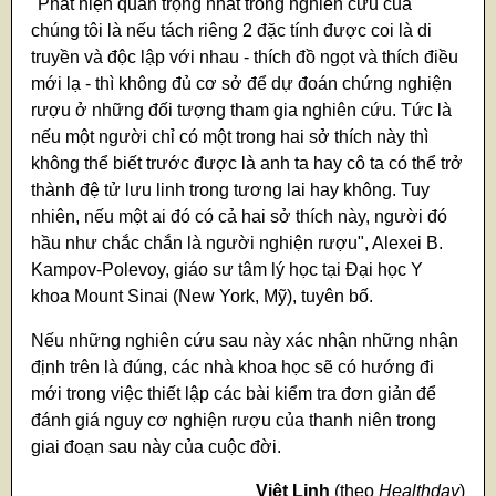
"Phát hiện quan trọng nhất trong nghiên cứu của
chúng tôi là nếu tách riêng 2 đặc tính được coi là di
truyền và độc lập với nhau - thích đồ ngọt và thích điều
mới lạ - thì không đủ cơ sở để dự đoán chứng nghiện
rượu ở những đối tượng tham gia nghiên cứu. Tức là
nếu một người chỉ có một trong hai sở thích này thì
không thể biết trước được là anh ta hay cô ta có thể trở
thành đệ tử lưu linh trong tương lai hay không. Tuy
nhiên, nếu một ai đó có cả hai sở thích này, người đó
hầu như chắc chắn là người nghiện rượu", Alexei B.
Kampov-Polevoy, giáo sư tâm lý học tại Đại học Y
khoa Mount Sinai (New York, Mỹ), tuyên bố.
Nếu những nghiên cứu sau này xác nhận những nhận
định trên là đúng, các nhà khoa học sẽ có hướng đi
mới trong việc thiết lập các bài kiểm tra đơn giản để
đánh giá nguy cơ nghiện rượu của thanh niên trong
giai đoạn sau này của cuộc đời.
Việt Linh
(theo
Healthday
)