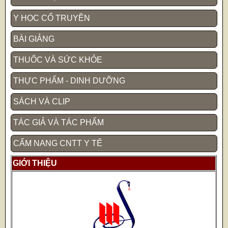
Y HỌC CỔ TRUYỀN
BÀI GIẢNG
THUỐC VÀ SỨC KHỎE
THỰC PHẨM - DINH DƯỠNG
SÁCH VÀ CLIP
TÁC GIẢ VÀ TÁC PHẨM
CẨM NANG CNTT Y TẾ
GIỚI THIỆU