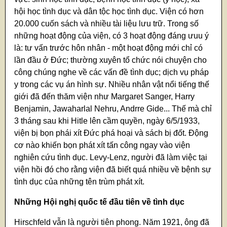
hội học tình dục và dân tộc học tình dục. Viện có hơn
20.000 cuốn sách và nhiều tài liệu lưu trữ. Trong số
những hoạt động của viện, có 3 hoạt động đáng ưuu ý
là: tư vấn trước hôn nhân - một hoạt động mới chỉ có
lần đầu ở Đức; thường xuyên tổ chức nói chuyện cho
công chúng nghe về các vấn đề tình dục; dịch vụ pháp
y trong các vụ án hình sự. Nhiều nhân vật nổi tiếng thế
giới đã đến thăm viện như Margaret Sanger, Harry
Benjamin, Jawaharlal Nehru, Andrre Gide... Thế mà chỉ
3 tháng sau khi Hitle lên cầm quyền, ngày 6/5/1933,
viện bị bọn phái xít Đức phá hoại và sách bị đốt. Động
cơ nào khiến bọn phát xít tấn công ngay vào viện
nghiên cứu tình dục. Levy-Lenz, người đã làm việc tại
viện hồi đó cho rằng viện đã biết quá nhiều về bệnh sự
tình dục của những tên trùm phát xít.
Những Hội nghị quốc tế đầu tiên về tình dục
Hirschfeld vẫn là người tiên phong. Năm 1921, ông đã