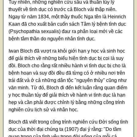
Tuy nhiên, những nghiên cứu sâu và thuần túy lý
thuyết về tình dục có trước cả Bloch vài thập niên.
Ngay từ năm 1834, một thầy thuốc Nga tên là Heinrich
Kaan đã cho xuất bản cuốn sách Tâm lý bệnh tình dục
(Psychopathia sexualis) đaư ra phân loại mới về các
bệnh tâm thần do nguyên nhân tình dục.
Iwan Bloch đã vượt ra khỏi giới hạn y học và sinh học
để giải thích về những biểu hiện tình dục bị coi là suy
đồi. Bloch cho rằng rất nhiều hành vi tình dục bị cho là
bệnh hoạn và suy đồi đều đã từng có ở nhiều nơi trên
trái đất và ở cả những dân tộc "nguyên thủy" cũng như
văn minh. Từ đó, Bloch đi đến kết luận rằng quan điểm
y học thuần túy để giải thích về hành vi tình dục là hạn
hẹp và cần phải được chỉnh lý bằng những công trình
nghiên cứu lịch sử và nhân học.
Bloch đã viết trong công trình nghiên cứu Đời sống tình
dục của thời đại chúng ta (1907) đại ý rằng: "Do tầm
quan trọng của tình yêu trong đời sống của mỗi cá