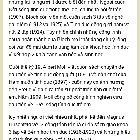
nhưng lại là người ít được biết đến nhất. Ngoài cuốn
Đời sống tình dục trong thời đại chúng ta nói ở trên
(1907), Bloch còn viến một cuốn sách 3 tập về nghề
gái điếm (1912 và 1925) và Tình dục đồng giới nam và
nữ, 2 tập (1914). Tuy nhiên chính những công trình
chưa hoàn thành của Bloch mới thật đáng chú ý, ông
coi vấn đề mại dâm là trung tâm của khoa học tình dục
vì kết hợp 2 khía cạnh văn hóa và sinh học.
Cuối thế kỷ 19, Albert Moll viết cuốn sách chuyên đề
đầu tiên về tình dục đồng giới (1891) và bản chất của
Ham muốn tình dục (1897) - cuốn này có ảnh hưởng
đến Freud vì đã dựa trên sự phát triển tính dục ở trẻ
em. Năm 1909, Moll công bố công trình nghiên cứu
đầu tiên về "Đời sống tính dục trẻ em"...
tuy nhiên người viết nhiều nhất phải kể đến Magnus
Hirschfeld với 2 công trình lớn là cuốn sách giáo khoa
3 tập về Bệnh học tình dục (1916-1920) và Những hiểu
biết về tình dục gồm 5 tậ (1926-1930).