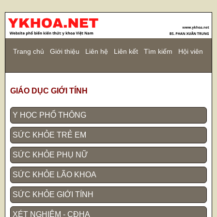
Trang chủ
Giới thiệu
Liên hệ
Liên kết
Tìm kiếm
Hội viên
GIÁO DỤC GIỚI TÍNH
Y HỌC PHỔ THÔNG
SỨC KHỎE TRẺ EM
SỨC KHỎE PHỤ NỮ
SỨC KHỎE LÃO KHOA
SỨC KHỎE GIỚI TÍNH
XÉT NGHIỆM - CĐHA