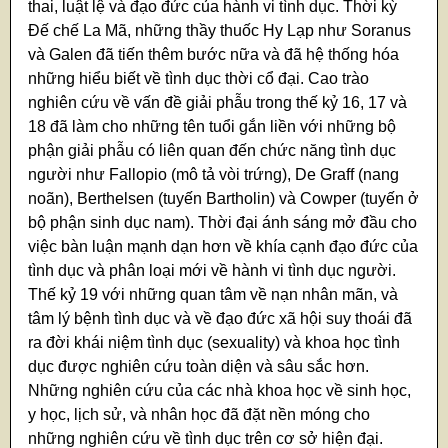
thai, luật lệ và đạo đức của hành vi tình dục. Thời kỳ
Đế chế La Mã, những thầy thuốc Hy Lạp như Soranus
và Galen đã tiến thêm bước nữa và đã hệ thống hóa
những hiểu biết về tình dục thời cổ đại. Cao trào
nghiên cứu về vấn đề giải phẫu trong thế kỷ 16, 17 và
18 đã làm cho những tên tuổi gắn liền với những bộ
phận giải phẫu có liên quan đến chức năng tình dục
người như Fallopio (mô tả vòi trứng), De Graff (nang
noãn), Berthelsen (tuyến Bartholin) và Cowper (tuyến ở
bộ phận sinh dục nam). Thời đại ánh sáng mở đầu cho
việc bàn luận mạnh dạn hơn về khía cạnh đạo đức của
tình dục và phân loại mới về hành vi tình dục người.
Thế kỷ 19 với những quan tâm về nạn nhân mãn, và
tâm lý bệnh tình dục và về đạo đức xã hội suy thoái đã
ra đời khái niệm tình dục (sexuality) và khoa học tình
dục được nghiên cứu toàn diện và sâu sắc hơn.
Những nghiên cứu của các nhà khoa học về sinh học,
y học, lịch sử, và nhân học đã đặt nền móng cho
những nghiên cứu về tình dục trên cơ sở hiện đại.