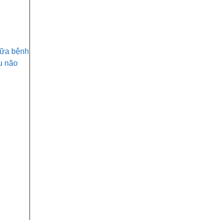
chữa bệnh
u não