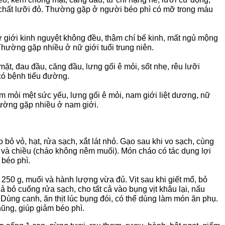
 chất lưỡi đỏ. Thường gặp ở người béo phì có mỡ trong máu
ữ giới kinh nguyệt không đều, thậm chí bế kinh, mất ngủ mộng
Thường gặp nhiều ở nữ giới tuổi trung niên.
ặt, đau đầu, căng đầu, lưng gối ê mỏi, sốt nhẹ, rêu lưỡi
có bệnh tiểu đường.
m mỏi mệt sức yếu, lưng gối ê mỏi, nam giới liệt dương, nữ
Thường gặp nhiều ở nam giới.
o bỏ vỏ, hạt, rửa sạch, xắt lát nhỏ. Gạo sau khi vo sạch, cùng
 và chiều (cháo không nêm muối). Món cháo có tác dụng lợi
 béo phì.
ỏ 250 g, muối và hành lượng vừa đủ. Vịt sau khi giết mổ, bỏ
ả bỏ cuống rửa sạch, cho tất cả vào bụng vịt khâu lại, nấu
 Dùng canh, ăn thịt lúc bụng đói, có thể dùng làm món ăn phụ.
thũng, giúp giảm béo phì.