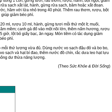
hép sống 1 con, gừng tươi, rau thơm, rượu, hành, bột ngọt, giấm
 rửa sạch xắt lát, hành, gừng rửa sạch, băm hoặc xắt đoạn.
ước, hầm với lửa nhỏ trong 40 phút. Thêm rau thơm, rượu, bột
, giúp giảm béo phì.
0 ml, rượu 10 ml, hành, gừng tươi mỗi thứ một ít; muối,
âm mềm; canh gà đổ vào một nồi lớn, thêm nấm hương, rượu
5 giờ, lột bỏ giấy bạc, ăn ngay. Món tiềm có tác dụng giảm
béo phì.
leo mỗi thứ lượng vừa đủ. Dùng nước vo sạch đậu đỏ và bo bo,
o sạch và hạt bí đao, thêm nước đồ chín, rắc dưa leo hạt lựu
hông dư thừa năng lượng.
(Theo
Sức Khỏe & Đời Sống
)