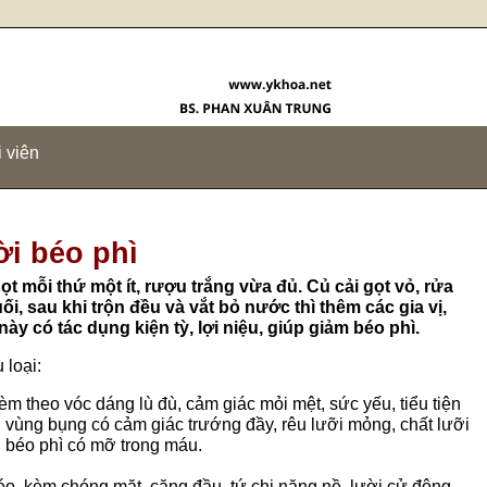
 viên
i béo phì
ọt mỗi thứ một ít, rượu trắng vừa đủ. Củ cải gọt vỏ, rửa
ối, sau khi trộn đều và vắt bỏ nước thì thêm các gia vị,
y có tác dụng kiện tỳ, lợi niệu, giúp giảm béo phì.
 loại:
èm theo vóc dáng lù đù, cảm giác mỏi mệt, sức yếu, tiểu tiện
 vùng bụng có cảm giác trướng đầy, rêu lưỡi mỏng, chất lưỡi
 béo phì có mỡ trong máu.
éo, kèm chóng mặt, căng đầu, tứ chi nặng nề, lười cử động,