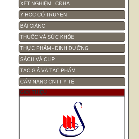
XÉT NGHIỆM - CĐHA
Y HỌC CỔ TRUYỀN
BÀI GIẢNG
THUỐC VÀ SỨC KHỎE
THỰC PHẨM - DINH DƯỠNG
SÁCH VÀ CLIP
TÁC GIẢ VÀ TÁC PHẨM
CẨM NANG CNTT Y TẾ
GIỚI THIỆU