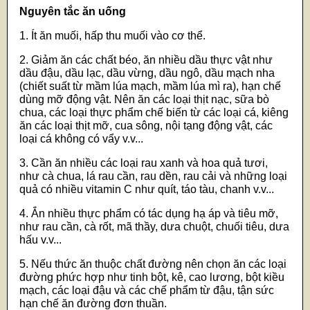
Nguyên tắc ăn uống
1. Ít ăn muối, hấp thu muối vào cơ thể.
2. Giảm ăn các chất béo, ăn nhiều dầu thực vật như
dầu đậu, dầu lạc, dầu vừng, dầu ngô, dầu mạch nha
(chiết suất từ mầm lúa mạch, mầm lúa mì ra), hạn chế
dùng mỡ động vật. Nên ăn các loại thịt nạc, sữa bò
chua, các loại thực phẩm chế biến từ các loại cá, kiêng
ăn các loại thịt mỡ, cua sông, nội tạng động vật, các
loại cá không có vẩy v.v...
3. Cần ăn nhiều các loại rau xanh và hoa quả tươi,
như cà chua, lá rau cần, rau dền, rau cải và những loại
quả có nhiều vitamin C như quít, táo tàu, chanh v.v...
4. Ắn nhiều thực phẩm có tác dụng hạ áp và tiêu mỡ,
như rau cần, cà rốt, mã thầy, dưa chuột, chuối tiêu, dưa
hấu v.v...
5. Nếu thức ăn thuộc chất đường nên chọn ăn các loại
đường phức hợp như tinh bột, kê, cao lương, bột kiều
mạch, các loại đậu và các chế phẩm từ đậu, tận sức
hạn chế ăn đường đơn thuần.