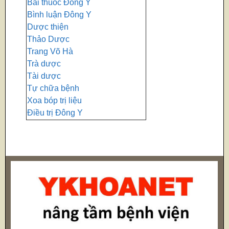
Bài thuốc Đông Y
Bình luận Đông Y
Dược thiện
Thảo Dược
Trang Võ Hà
Trà dược
Tài dược
Tự chữa bệnh
Xoa bóp trị liệu
Điều trị Đông Y