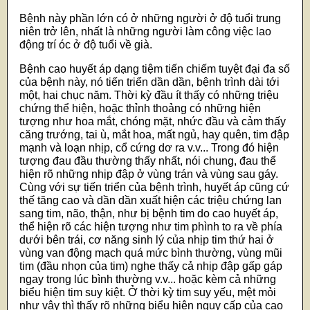
Bệnh này phần lớn có ở những người ở độ tuổi trung
niên trở lên, nhất là những người làm công việc lao
động trí óc ở độ tuổi về già.
Bệnh cao huyết áp dạng tiệm tiến chiếm tuyệt đại đa số
của bệnh này, nó tiến triển dần dần, bệnh trình dài tới
một, hai chục năm. Thời kỳ đầu ít thấy có những triệu
chứng thể hiện, hoặc thỉnh thoảng có những hiện
tượng như hoa mắt, chóng mặt, nhức đầu và cảm thấy
căng trướng, tai ù, mắt hoa, mất ngủ, hay quên, tim đập
mạnh và loạn nhịp, cổ cứng dơ ra v.v... Trong đó hiện
tượng đau đầu thường thấy nhất, nói chung, đau thể
hiện rõ những nhịp đập ở vùng trán và vùng sau gáy.
Cùng với sự tiến triển của bệnh trình, huyết áp cũng cứ
thế tăng cao và dần dần xuất hiện các triệu chứng lan
sang tim, não, thận, như bị bệnh tim do cao huyết áp,
thể hiện rõ các hiện tượng như tim phình to ra về phía
dưới bên trái, cơ năng sinh lý của nhịp tim thứ hai ở
vùng van động mạch quá mức bình thường, vùng mũi
tim (đầu nhọn của tim) nghe thấy cả nhịp đập gấp gáp
ngay trong lúc bình thường v.v... hoặc kèm cả những
biểu hiện tim suy kiệt. Ở thời kỳ tim suy yếu, mệt mỏi
như vậy thì thấy rõ những biểu hiện nguy cấp của cao