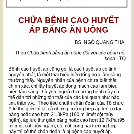
CHỮA BỆNH CAO HUYẾT
ÁP BẰNG ĂN UỐNG
BS. NGÔ QUANG THÁI
Theo
Chữa bệnh bằng ăn uống đối với các bệnh nội
khoa
- TQ
Bệnh cao huyết áp cũng gọi là cao huyết áp có tính
nguyên phát, là một loại biểu hiện tổng hợp lâm sàng
thường thấy. Nguyên nhân của bệnh chưa biết thật
chính xác, chỉ lấy huyết áp động mạch cao làm biểu
hiện lâm sàng chủ yếu, người bị chứng bệnh này có
thể dẫn tới những tổn thất của các khí quan như não,
tim, thận v.v... Theo tiêu chuẩn chẩn đoán của Tổ chức
Y tế thế giới thì tất cả những trường hợp áp lực co lại
bằng hoặc cao hơn 21,3kPa (160 milimét cột thủy
ngân), áp lực thư giãn bằng hoặc cao hơn 12,7kPa (95
milimét cột thủy ngân), có một trong hai trường hợp
này thì có thể chẩn đoán là bị bệnh cao huyết áp.