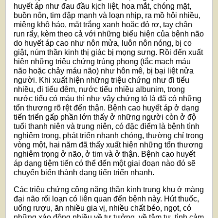
huyết áp như đau đầu kịch liệt, hoa mắt, chóng mặt,
buồn nôn, tim đập mạnh và loạn nhịp, ra mồ hôi nhiều,
miệng khô háo, mặt trắng xanh hoặc đỏ rợ, tay chân
run rẩy, kèm theo cả với những biểu hiện của bệnh não
do huyết áp cao như nôn mửa, luôn nôn nóng, bị co
giật, núm thần kinh thị giác bị mọng sưng. Rồi đến xuất
hiện những triệu chứng trúng phong (tắc mạch máu
não hoặc chảy máu não) như hôn mê, bị bại liệt nửa
người. Khi xuất hiện những triệu chứng như đi tiểu
nhiều, đi tiểu đêm, nước tiểu nhiều albunim, trong
nước tiểu có máu thì như vậy chứng tỏ là đã có những
tổn thương rõ rệt đến thận. Bệnh cao huyết áp ở dạng
tiến triển gấp phần lớn thấy ở những người còn ở độ
tuổi thanh niên và trung niên, có đặc điểm là bệnh tình
nghiêm trọng, phát triển nhanh chóng, thường chỉ trong
vòng một, hai năm đã thấy xuất hiện những tổn thương
nghiêm trọng ở não, ở tim và ở thận. Bệnh cao huyết
áp dạng tiệm tiến có thể đến một giai đoạn nào đó sẽ
chuyển biến thành dạng tiến triển nhanh.
Các triệu chứng công năng thần kinh trung khu ở màng
đại não rối loạn có liên quan đến bệnh này. Hút thuốc,
uống rượu, ăn nhiều gia vị, nhiều chất béo, ngọt, có
những xáo động nhiều về tư tưởng, về tâm tư, tình cảm