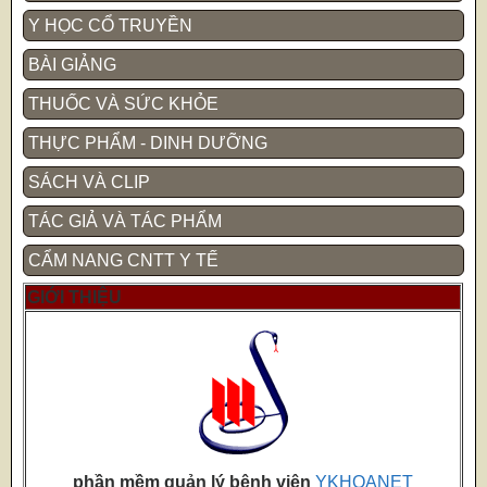
Y HỌC CỔ TRUYỀN
BÀI GIẢNG
THUỐC VÀ SỨC KHỎE
THỰC PHẨM - DINH DƯỠNG
SÁCH VÀ CLIP
TÁC GIẢ VÀ TÁC PHẨM
CẨM NANG CNTT Y TẾ
GIỚI THIỆU
phần mềm quản lý bệnh viện
YKHOANET