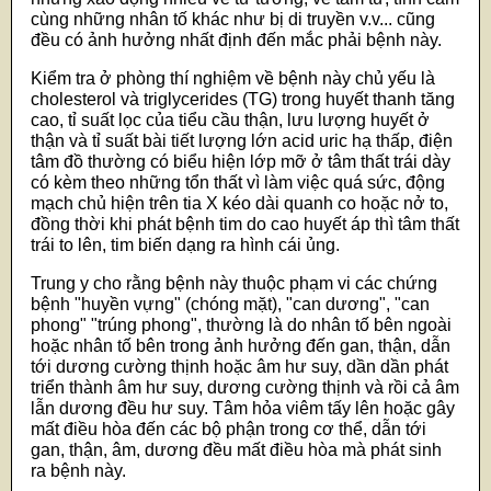
cùng những nhân tố khác như bị di truyền v.v... cũng
đều có ảnh hưởng nhất định đến mắc phải bệnh này.
Kiểm tra ở phòng thí nghiệm về bệnh này chủ yếu là
cholesterol và triglycerides (TG) trong huyết thanh tăng
cao, tỉ suất lọc của tiểu cầu thận, lưu lượng huyết ở
thận và tỉ suất bài tiết lượng lớn acid uric hạ thấp, điện
tâm đồ thường có biểu hiện lớp mỡ ở tâm thất trái dày
có kèm theo những tổn thất vì làm việc quá sức, động
mạch chủ hiện trên tia X kéo dài quanh co hoặc nở to,
đồng thời khi phát bệnh tim do cao huyết áp thì tâm thất
trái to lên, tim biến dạng ra hình cái ủng.
Trung y cho rằng bệnh này thuộc phạm vi các chứng
bệnh "huyền vựng" (chóng mặt), "can dương", "can
phong" "trúng phong", thường là do nhân tố bên ngoài
hoặc nhân tố bên trong ảnh hưởng đến gan, thận, dẫn
tới dương cường thịnh hoặc âm hư suy, dần dần phát
triển thành âm hư suy, dương cường thịnh và rồi cả âm
lẫn dương đều hư suy. Tâm hỏa viêm tấy lên hoặc gây
mất điều hòa đến các bộ phận trong cơ thể, dẫn tới
gan, thận, âm, dương đều mất điều hòa mà phát sinh
ra bệnh này.